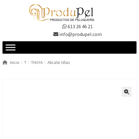
Ir
Ir
a
al
la
contenido
613 26 46 21
navegación
info@produpel.com
Inicio
T
THUYA
Alicate Uñas