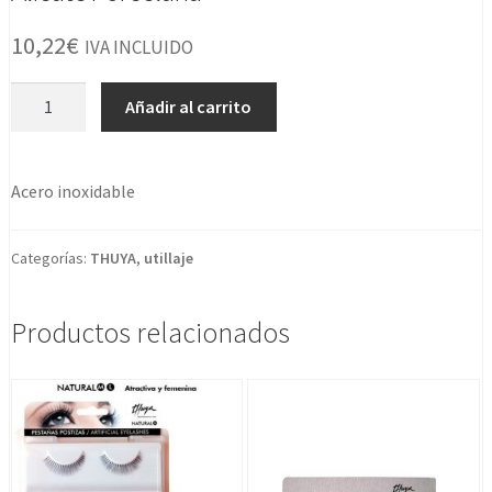
10,22
€
IVA INCLUIDO
Alicate
Añadir al carrito
Porcelana
cantidad
Acero inoxidable
Categorías:
THUYA
,
utillaje
Productos relacionados