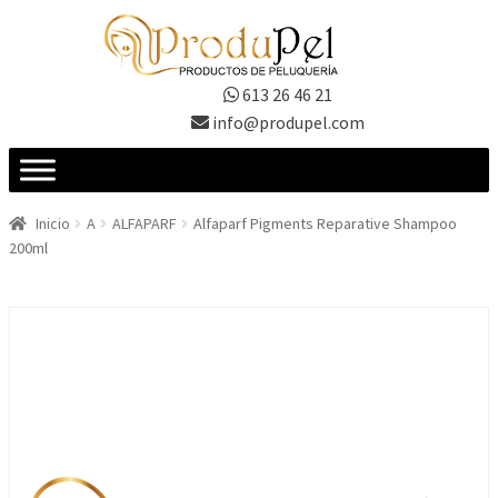
Ir
Ir
a
al
la
contenido
613 26 46 21
navegación
info@produpel.com
Inicio
A
ALFAPARF
Alfaparf Pigments Reparative Shampoo
200ml