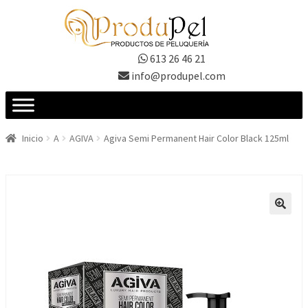
Ir
Ir
a
al
la
contenido
613 26 46 21
navegación
info@produpel.com
Inicio
A
AGIVA
Agiva Semi Permanent Hair Color Black 125ml