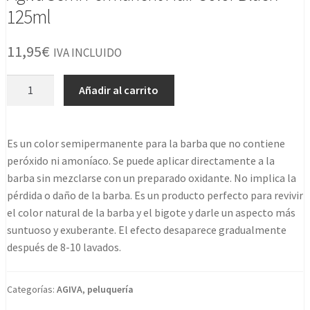
125ml
11,95
€
IVA INCLUIDO
Agiva
Añadir al carrito
Semi
Permanent
Hair
Es un color semipermanente para la barba que no contiene
Color
peróxido ni amoníaco. Se puede aplicar directamente a la
Black
barba sin mezclarse con un preparado oxidante. No implica la
125ml
pérdida o daño de la barba. Es un producto perfecto para revivir
cantidad
el color natural de la barba y el bigote y darle un aspecto más
suntuoso y exuberante. El efecto desaparece gradualmente
después de 8-10 lavados.
Categorías:
AGIVA
,
peluquería