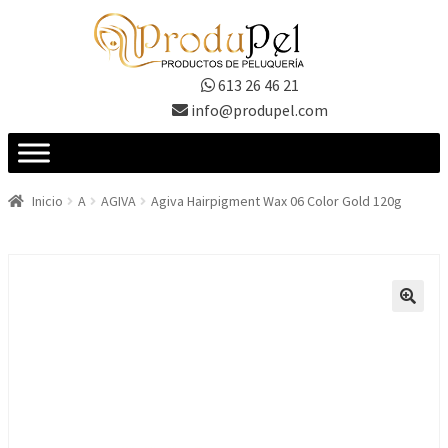
Ir
Ir
a
al
la
contenido
613 26 46 21
navegación
info@produpel.com
Inicio
A
AGIVA
Agiva Hairpigment Wax 06 Color Gold 120g