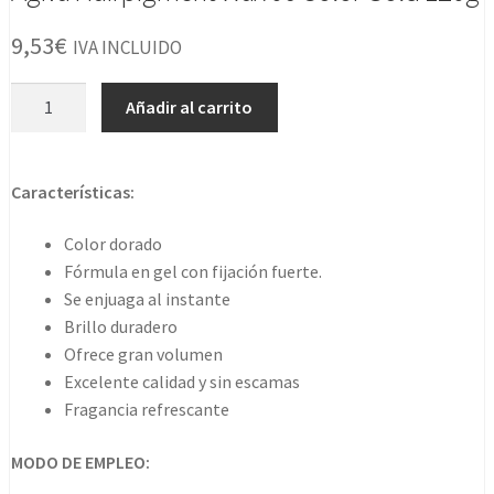
9,53
€
IVA INCLUIDO
Agiva
Añadir al carrito
Hairpigment
Wax
06
Características:
Color
Gold
Color dorado
120g
Fórmula en gel con fijación fuerte.
cantidad
Se enjuaga al instante
Brillo duradero
Ofrece gran volumen
Excelente calidad y sin escamas
Fragancia refrescante
MODO DE EMPLEO: