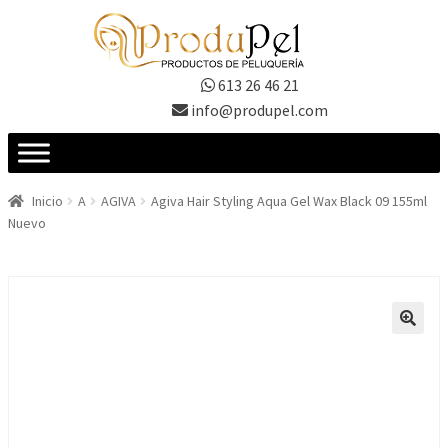
Ir
Ir
a
al
la
contenido
613 26 46 21
navegación
info@produpel.com
Inicio
A
AGIVA
Agiva Hair Styling Aqua Gel Wax Black 09 155ml
Nuevo