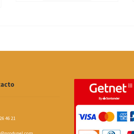
tacto
26 46 21
o@produpel.com