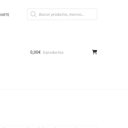
Búsqueda
de
RARTE
productos
0,00
€
0 productos