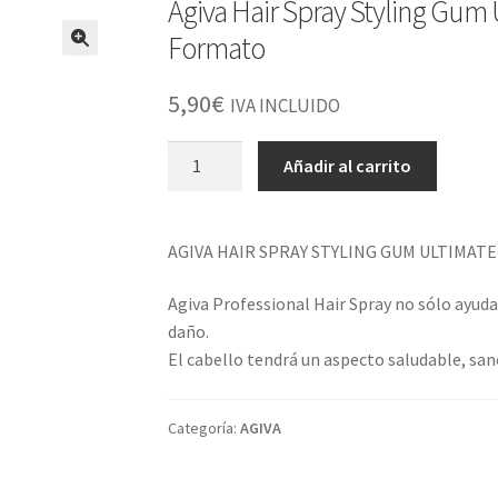
Agiva Hair Spray Styling Gum
Formato
5,90
€
IVA INCLUIDO
Agiva
Añadir al carrito
Hair
Spray
Styling
AGIVA HAIR SPRAY STYLING GUM ULTIMAT
Gum
Ultimated
Agiva Professional Hair Spray no sólo ayud
Hold
daño.
Red
El cabello tendrá un aspecto saludable, san
400
Ml
Categoría:
AGIVA
Nuevo
Formato
cantidad