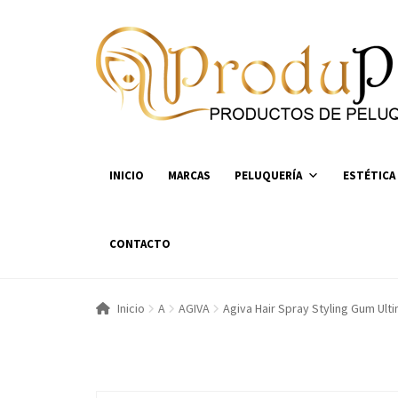
Ir
Ir
a
al
la
contenido
navegación
INICIO
MARCAS
PELUQUERÍA
ESTÉTICA
CONTACTO
Inicio
A
AGIVA
Agiva Hair Spray Styling Gum Ul