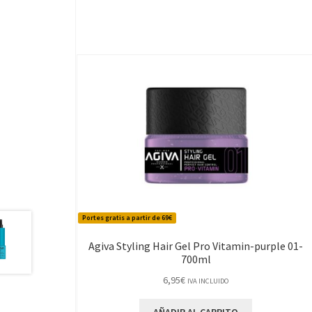
Portes gratis a partir de 69€
Agiva Styling Hair Gel Pro Vitamin-purple 01-
700ml
6,95
€
IVA INCLUIDO