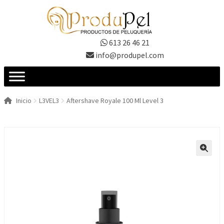
Ir
Ir
a
al
la
contenido
613 26 46 21
navegación
info@produpel.com
Inicio
L3VEL3
Aftershave Royale 100 Ml Level 3