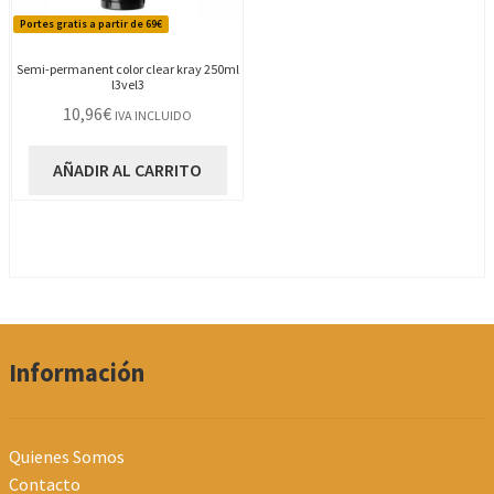
Portes gratis a partir de 69€
Semi-permanent color clear kray 250ml
l3vel3
10,96
€
IVA INCLUIDO
AÑADIR AL CARRITO
Información
Quienes Somos
Contacto