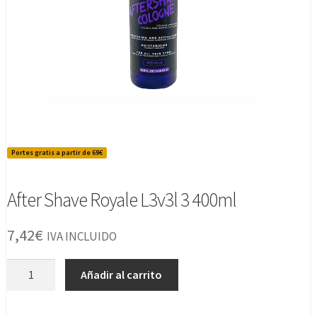
Portes gratis a partir de 69€
After Shave Royale L3v3l 3 400ml
7,42
€
IVA INCLUIDO
After
Añadir al carrito
Shave
Royale