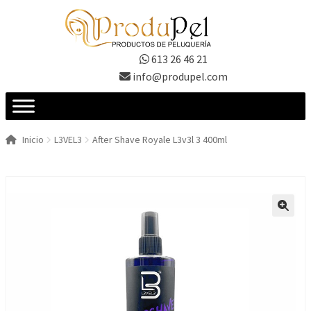
Ir
Ir
a
al
la
contenido
613 26 46 21
navegación
info@produpel.com
Inicio
L3VEL3
After Shave Royale L3v3l 3 400ml