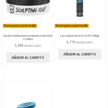
Portes gratis a partir de 69€
Portes gratis a partir de 69€
Arcilla moldeadora acabado mate l3v3l
Laca Spray Nivle 3 L3v3l-3 383gr
3 150ml
6,77
€
IVA INCLUIDO
5,98
€
IVA INCLUIDO
AÑADIR AL CARRITO
AÑADIR AL CARRITO