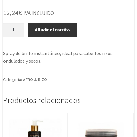
12,24
€
IVA INCLUIDO
Afro
Añadir al carrito
&
Rizo
Brillo
Spray de brillo instantáneo, ideal para cabellos rizos,
Instantáneo
ondulados y secos.
8oz
cantidad
Categoría:
AFRO & RIZO
Productos relacionados