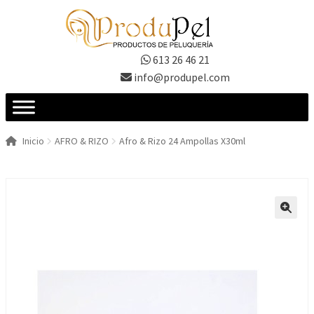
Ir
Ir
a
al
la
contenido
613 26 46 21
navegación
info@produpel.com
Inicio
AFRO & RIZO
Afro & Rizo 24 Ampollas X30ml