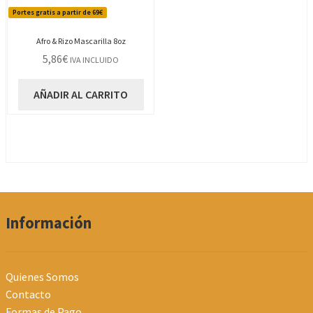
Portes gratis a partir de 69€
Afro & Rizo Mascarilla 8oz
5,86
€
IVA INCLUIDO
AÑADIR AL CARRITO
Información
Quienes Somos
Contacto
Formas de Pago