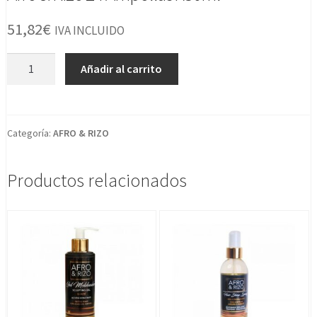
51,82
€
IVA INCLUIDO
Afro
Añadir al carrito
&
Rizo
24
Ampollas
Categoría:
AFRO & RIZO
X30ml
cantidad
Productos relacionados