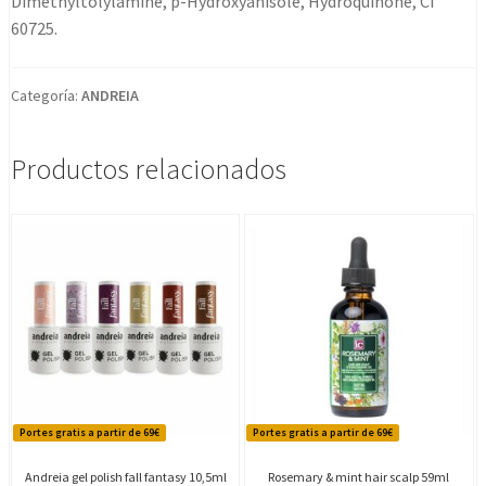
Dimethyltolylamine, p-Hydroxyanisole, Hydroquinone, CI
60725.
Categoría:
ANDREIA
Productos relacionados
Portes gratis a partir de 69€
Portes gratis a partir de 69€
Andreia gel polish fall fantasy 10,5ml
Rosemary & mint hair scalp 59ml