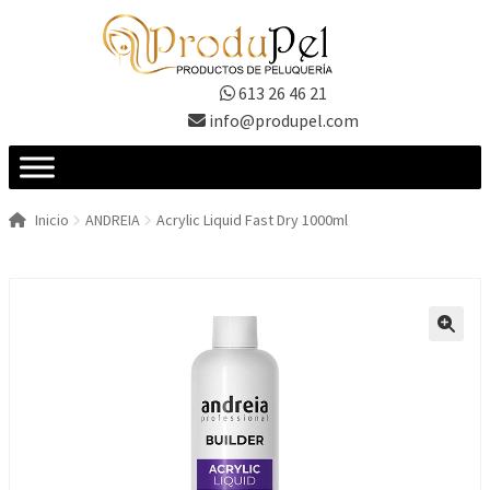
Ir
Ir
a
al
la
contenido
613 26 46 21
navegación
info@produpel.com
Inicio
ANDREIA
Acrylic Liquid Fast Dry 1000ml