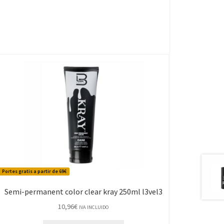
Portes gratis a partir de 69€
Semi-permanent color clear kray 250ml l3vel3
10,96
€
IVA INCLUIDO