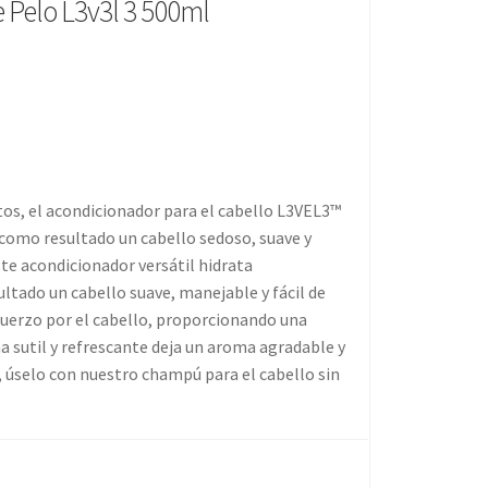
 Pelo L3v3l 3 500ml
atos, el acondicionador para el cabello L3VEL3™
o como resultado un cabello sedoso, suave y
ste acondicionador versátil hidrata
tado un cabello suave, manejable y fácil de
sfuerzo por el cabello, proporcionando una
 sutil y refrescante deja un aroma agradable y
 úselo con nuestro champú para el cabello sin