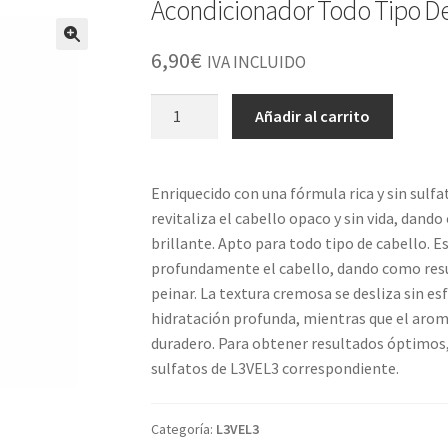
Acondicionador Todo Tipo De
6,90
€
IVA INCLUIDO
Acondicionador
Añadir al carrito
Todo
Tipo
De
Enriquecido con una fórmula rica y sin sulf
Pelo
revitaliza el cabello opaco y sin vida, dand
L3v3l
brillante. Apto para todo tipo de cabello. E
3
profundamente el cabello, dando como resul
500ml
peinar. La textura cremosa se desliza sin e
cantidad
hidratación profunda, mientras que el aroma
duradero. Para obtener resultados óptimos,
sulfatos de L3VEL3 correspondiente.
Categoría:
L3VEL3