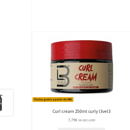
Portes gratis a partir de 69€
Curl cream 250ml curly l3vel3
7,79
€
IVA INCLUIDO