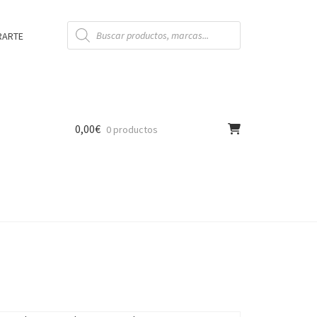
Búsqueda
de
RARTE
productos
0,00
€
0 productos