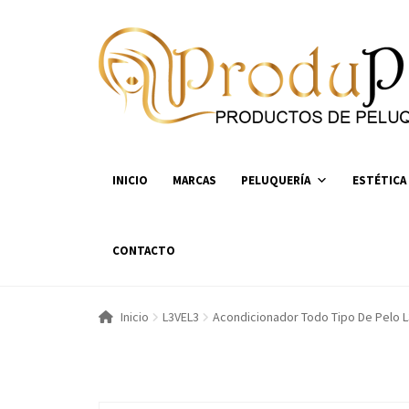
Ir
Ir
a
al
la
contenido
navegación
INICIO
MARCAS
PELUQUERÍA
ESTÉTICA
CONTACTO
Inicio
L3VEL3
Acondicionador Todo Tipo De Pelo L