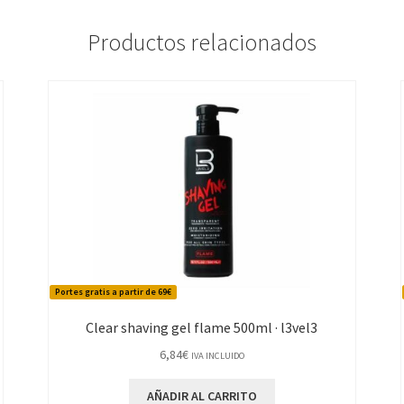
Productos relacionados
Portes gratis a partir de 69€
Clear shaving gel flame 500ml · l3vel3
6,84
€
IVA INCLUIDO
AÑADIR AL CARRITO