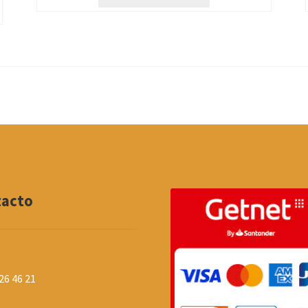
tacto
26 46 21