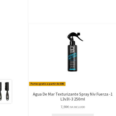
Portes gratis a partir de 69€
Agua De Mar Texturizante Spray Niv Fuerza -1
L3v3l-3 250ml
7,98
€
IVA INCLUIDO