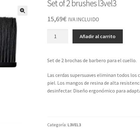
Set of 2 brushes l3vel3
15,69
€
IVA INCLUIDO
Set
Añadir al carrito
of
2
brushes
Set de 2 brochas de barbero para el cuello.
l3vel3
cantidad
Las cerdas supersuaves eliminan todos los ca
piel. Los mangos de resina de alta resistenci
desinfectar. Diseño ergonómico para adapt
Categoría:
L3VEL3