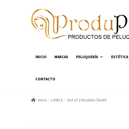
Ir
Ir
a
al
la
contenido
navegación
INICIO
MARCAS
PELUQUERÍA
ESTÉTICA
CONTACTO
Inicio
L3VEL3
Set of 2 brushes l3vel3