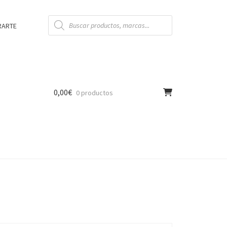
Búsqueda
de
RARTE
productos
0,00
€
0 productos