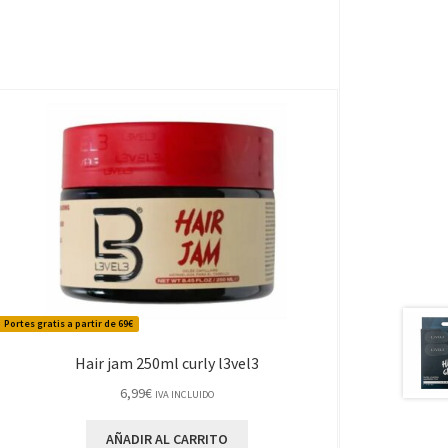
Portes gratis a partir de 69€
Hair jam 250ml curly l3vel3
6,99
€
IVA INCLUIDO
AÑADIR AL CARRITO