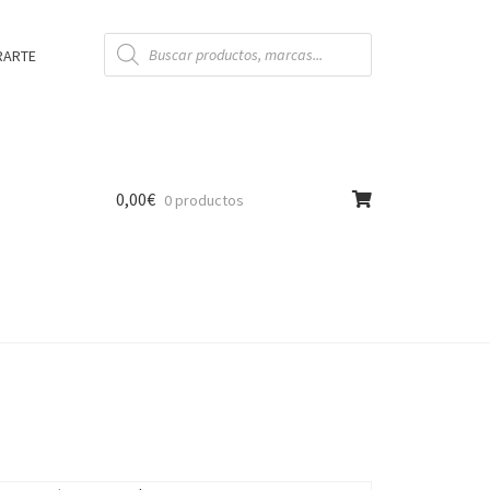
Búsqueda
de
RARTE
productos
0,00
€
0 productos