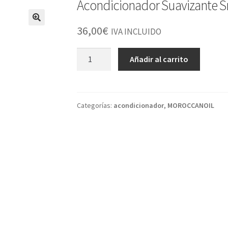
Acondicionador Suavizante 
36,00
€
IVA INCLUIDO
Acondicionador
Añadir al carrito
Suavizante
Smooth
250ml
cantidad
Categorías:
acondicionador
,
MOROCCANOIL