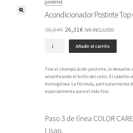
¡OFERTA!
Acondicionador Postinte Top 
El
El
36,54
€
26,31
€
IVA INCLUIDO
precio
precio
Acondicionador
Añadir al carrito
original
actual
Postinte
Top
era:
es:
Care
Tras el champú ácido postinte, le devuelve al
36,54€.
26,31€.
Color
amplificando el brillo del color. El cabello v
Care
homogénea. La fórmula, particularmente del
1000ml
especialmente para el más fino.
cantidad
Paso 3 de línea COLOR CAR
Lisap.