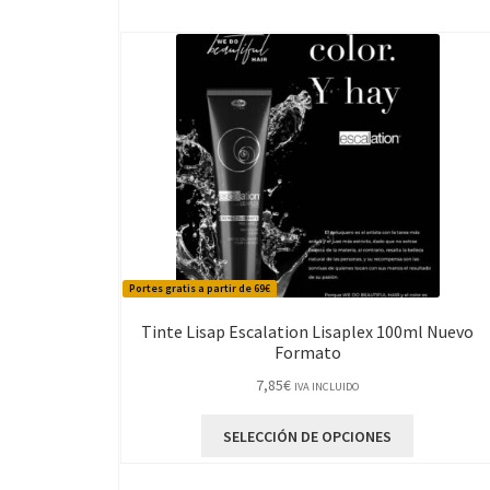
Portes gratis a partir de 69€
Tinte Lisap Escalation Lisaplex 100ml Nuevo
Formato
7,85
€
IVA INCLUIDO
Este
SELECCIÓN DE OPCIONES
producto
tiene