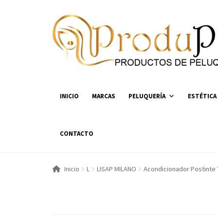
Ir
Ir
a
al
la
contenido
navegación
INICIO
MARCAS
PELUQUERÍA
ESTÉTICA
CONTACTO
Inicio
L
LISAP MILANO
Acondicionador Postinte 