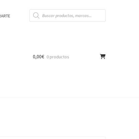
Búsqueda
de
RARTE
productos
0,00
€
0 productos