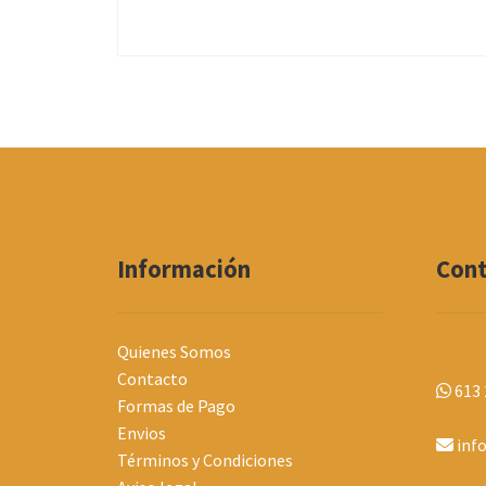
múltiples
variantes.
Las
opciones
se
pueden
elegir
en
la
página
de
Información
Con
producto
Quienes Somos
Contacto
613 
Formas de Pago
Envios
inf
Términos y Condiciones