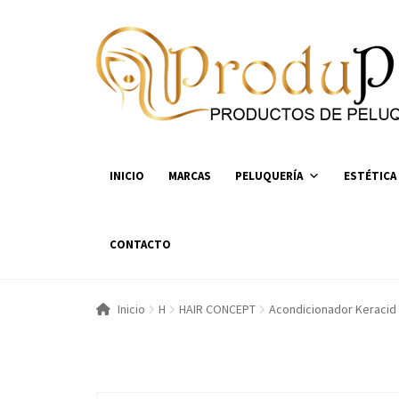
Ir
Ir
a
al
la
contenido
navegación
INICIO
MARCAS
PELUQUERÍA
ESTÉTICA
CONTACTO
Inicio
H
HAIR CONCEPT
Acondicionador Keracid 