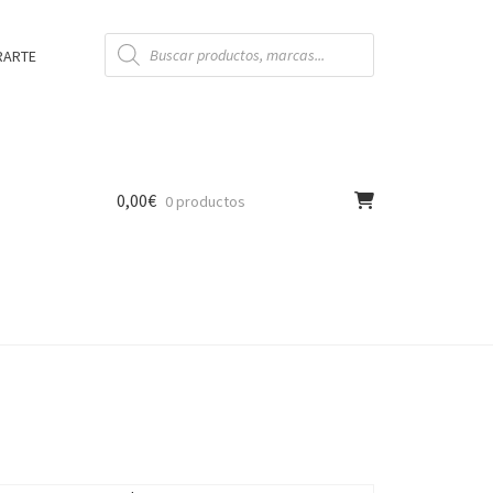
Búsqueda
de
RARTE
productos
0,00
€
0 productos