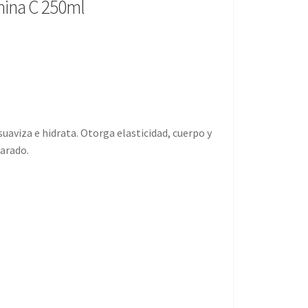
mina C 250ml
uaviza e hidrata. Otorga elasticidad, cuerpo y
larado.