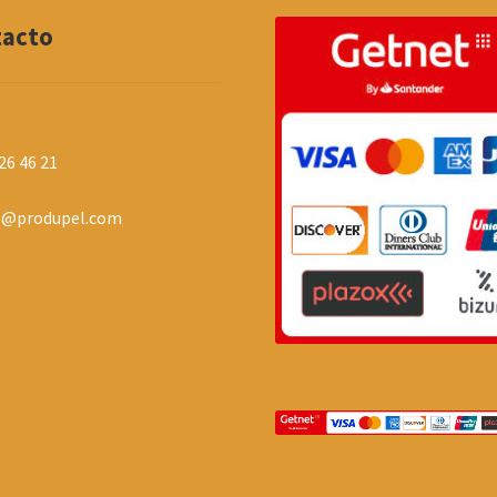
tacto
26 46 21
o@produpel.com