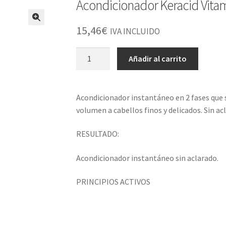
Acondicionador Keracid Vita
15,46
€
IVA INCLUIDO
Acondicionador
Añadir al carrito
Keracid
Vitamina
C
Acondicionador instantáneo en 2 fases que s
250ml
volumen a cabellos finos y delicados. Sin ac
cantidad
RESULTADO:
Acondicionador instantáneo sin aclarado.
PRINCIPIOS ACTIVOS