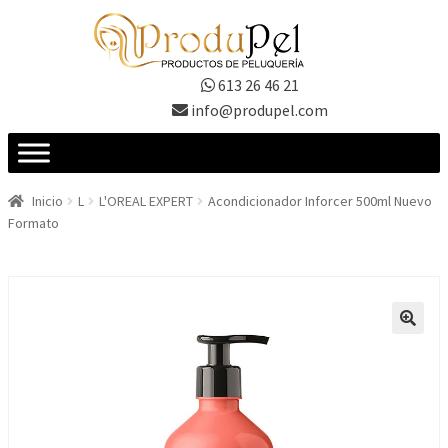
Ir
Ir
a
al
la
contenido
613 26 46 21
navegación
info@produpel.com
Inicio
L
L'OREAL EXPERT
Acondicionador Inforcer 500ml Nuevo
Formato