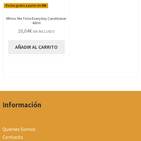
Portes gratis a partir de 69€
Mhmc Me Time Everyday Conditioner
40ml
10,04
€
IVA INCLUIDO
AÑADIR AL CARRITO
Información
Quienes Somos
Contacto