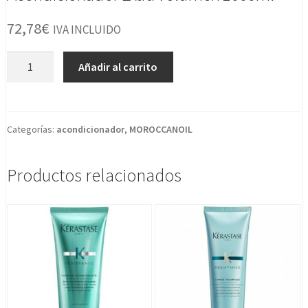
72,78
€
IVA INCLUIDO
Acondicionador
Añadir al carrito
Extra
Volumen
1000ml
cantidad
Categorías:
acondicionador
,
MOROCCANOIL
Productos relacionados