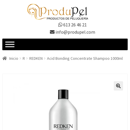
Ir
Ir
a
al
la
contenido
613 26 46 21
navegación
info@produpel.com
Inicio
R
REDKEN
Acid Bonding Concentrate Shampoo 1000ml