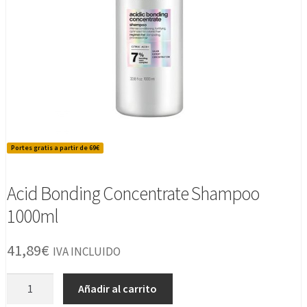
Portes gratis a partir de 69€
Acid Bonding Concentrate Shampoo
1000ml
41,89
€
IVA INCLUIDO
Acid
Añadir al carrito
Bonding