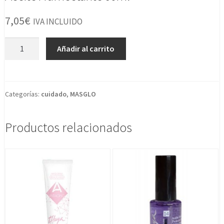
7,05
€
IVA INCLUIDO
Aceite
Añadir al carrito
Humectante
60ml
cantidad
Categorías:
cuidado
,
MASGLO
Productos relacionados