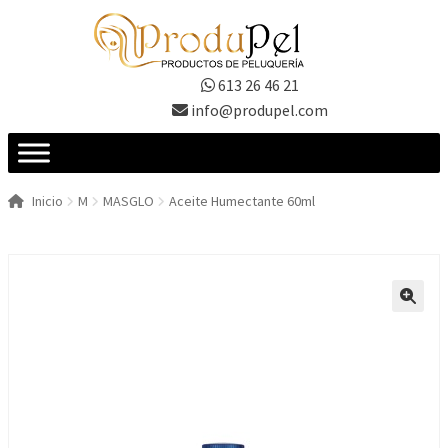
Ir
Ir
a
al
la
contenido
613 26 46 21
navegación
info@produpel.com
Inicio
M
MASGLO
Aceite Humectante 60ml