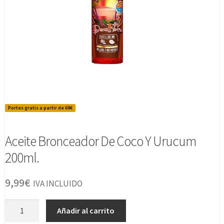
Portes gratis a partir de 69€
Aceite Bronceador De Coco Y Urucum
200ml.
9,99
€
IVA INCLUIDO
Aceite
Añadir al carrito
Bronceador