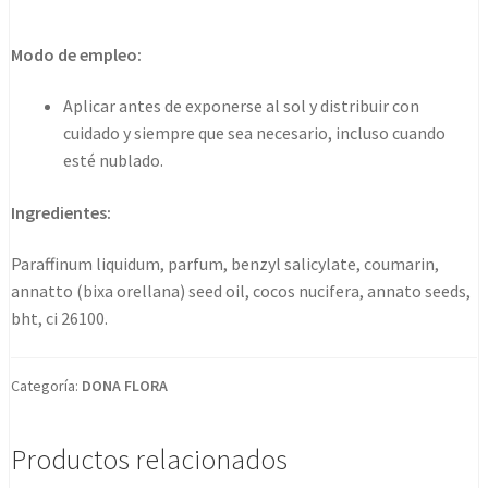
De
Coco
Modo de empleo:
Y
Urucum
Aplicar antes de exponerse al sol y distribuir con
200ml.
cuidado y siempre que sea necesario, incluso cuando
cantidad
esté nublado.
Ingredientes:
Paraffinum liquidum, parfum, benzyl salicylate, coumarin,
annatto (bixa orellana) seed oil, cocos nucifera, annato seeds,
bht, ci 26100.
Categoría:
DONA FLORA
Productos relacionados