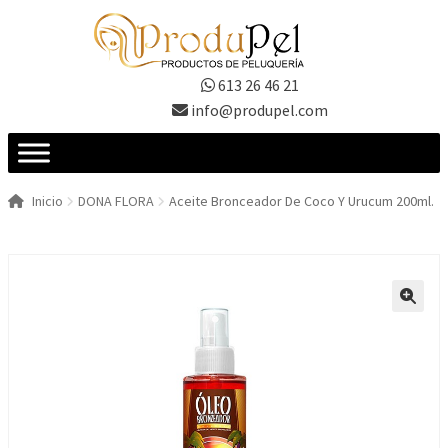
Ir
Ir
a
al
la
contenido
613 26 46 21
navegación
info@produpel.com
Inicio
DONA FLORA
Aceite Bronceador De Coco Y Urucum 200ml.