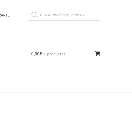
Búsqueda
de
RARTE
productos
0,00
€
0 productos