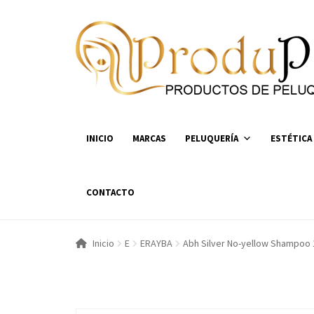
Ir
Ir
a
al
la
contenido
navegación
INICIO
MARCAS
PELUQUERÍA
ESTÉTICA
CONTACTO
Inicio
E
ERAYBA
Abh Silver No-yellow Shampoo 