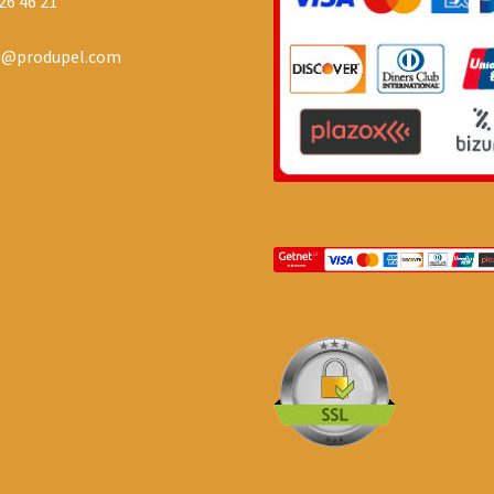
26 46 21
o@produpel.com