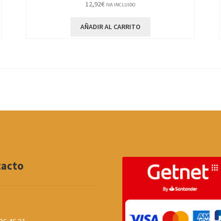
12,92
€
IVA INCLUIDO
AÑADIR AL CARRITO
tacto