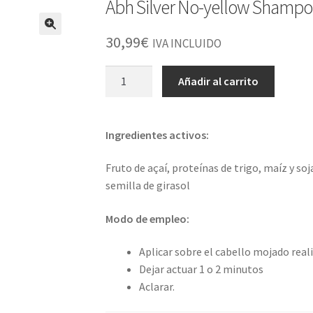
Abh Silver No-yellow Shampo
30,99
€
IVA INCLUIDO
Abh
Añadir al carrito
Silver
No-
yellow
Ingredientes activos:
Shampoo
1000
Fruto de açaí, proteínas de trigo, maíz y soj
Ml
semilla de girasol
cantidad
Modo de empleo:
Aplicar sobre el cabello mojado real
Dejar actuar 1 o 2 minutos
Aclarar.