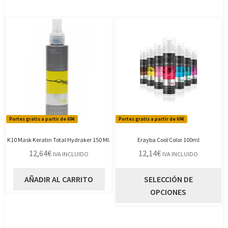
Portes gratis a partir de 69€
Portes gratis a partir de 69€
K10 Mask Keratin Total Hydraker 150 Ml.
Erayba Cool Color 100ml
12,64
€
12,14
€
IVA INCLUIDO
IVA INCLUIDO
E
AÑADIR AL CARRITO
SELECCIÓN DE
p
OPCIONES
t
m
va