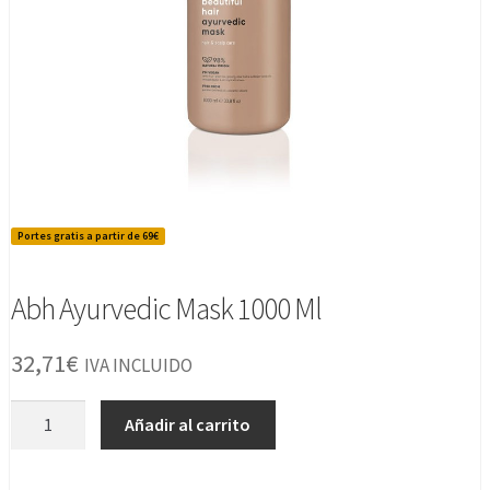
Portes gratis a partir de 69€
Abh Ayurvedic Mask 1000 Ml
32,71
€
IVA INCLUIDO
Abh
Añadir al carrito
Ayurvedic
Mask