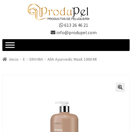
Ir
Ir
a
al
la
contenido
613 26 46 21
navegación
info@produpel.com
Inicio
E
ERAYBA
Abh Ayurvedic Mask 1000 Ml