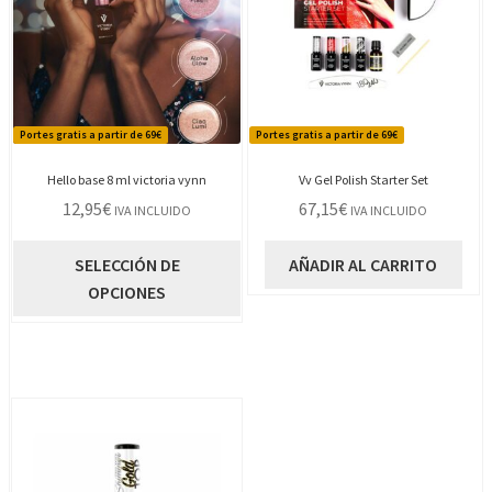
Portes gratis a partir de 69€
Portes gratis a partir de 69€
Hello base 8 ml victoria vynn
Vv Gel Polish Starter Set
12,95
€
67,15
€
IVA INCLUIDO
IVA INCLUIDO
Este
SELECCIÓN DE
AÑADIR AL CARRITO
producto
OPCIONES
tiene
múltiples
variantes.
Las
opciones
se
pueden