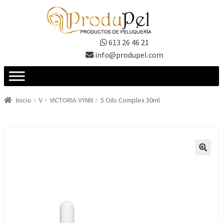
Ir
Ir
a
al
la
contenido
613 26 46 21
navegación
info@produpel.com
Inicio
V
VICTORIA VYNN
5 Oils Complex 30ml