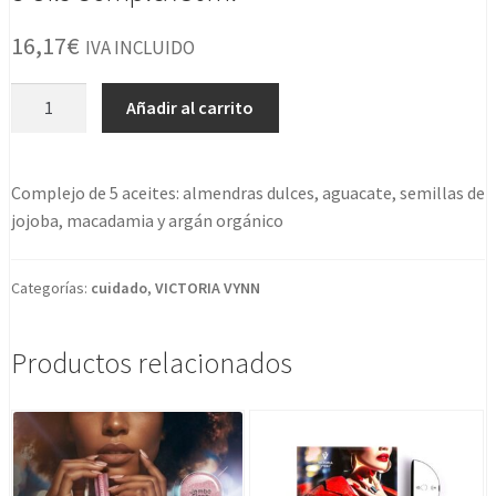
16,17
€
IVA INCLUIDO
5
Añadir al carrito
Oils
Complex
30ml
Complejo de 5 aceites: almendras dulces, aguacate, semillas de
cantidad
jojoba, macadamia y argán orgánico
Categorías:
cuidado
,
VICTORIA VYNN
Productos relacionados