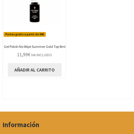
elegir
en
la
página
de
Portes gratis a partir de 69€
producto
Gel Polish No Wipe Summer Gold Top 8ml
11,99
€
IVA INCLUIDO
AÑADIR AL CARRITO
Información