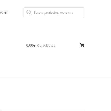
Búsqueda
de
RARTE
productos
0,00
€
0 productos