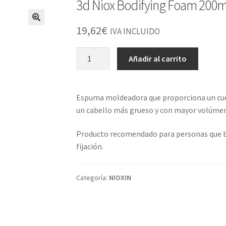
3d Niox Bodifying Foam 200m
19,62
€
IVA INCLUIDO
3d
Añadir al carrito
Niox
Bodifying
Foam
Espuma moldeadora que proporciona un cuer
200ml
un cabello más grueso y con mayor volúmen
cantidad
Producto recomendado para personas que bu
fijación.
Categoría:
NIOXIN