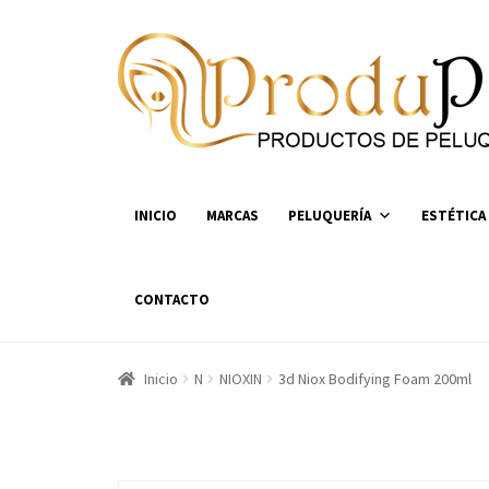
Ir
Ir
a
al
la
contenido
navegación
INICIO
MARCAS
PELUQUERÍA
ESTÉTICA
CONTACTO
Inicio
N
NIOXIN
3d Niox Bodifying Foam 200ml