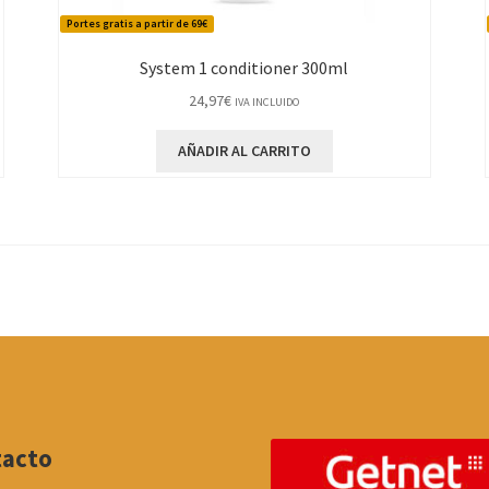
Portes gratis a partir de 69€
System 1 conditioner 300ml
24,97
€
IVA INCLUIDO
AÑADIR AL CARRITO
tacto