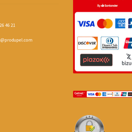
26 46 21
o@produpel.com