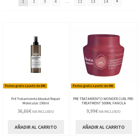
1
2
3
4
…
12
13
14
últimos
Portes gratis a partir de 69€
Portes gratis a partir de 69€
Pré Tratamiento Absolut Repair
PRE TRATAMIENTO WONDER CURL PRE-
Molecular 190ml
TREATMENT 500ML FANOLA
36,66
€
9,99
€
IVA INCLUIDO
IVA INCLUIDO
AÑADIR AL CARRITO
AÑADIR AL CARRITO