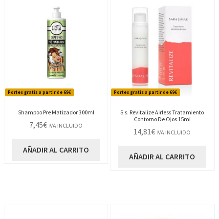
Portes gratis a partir de 69€
Portes gratis a partir de 69€
Shampoo Pre Matizador 300ml
S.s. Revitalize Airless Tratamiento
Contorno De Ojos 15ml
7,45
€
IVA INCLUIDO
14,81
€
IVA INCLUIDO
AÑADIR AL CARRITO
AÑADIR AL CARRITO