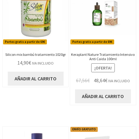
Portes gratis a partir de 69€
Portes gratis a partir de 69€
Silicon mix bambú tratamiento 1020gr
Keraplant Nature Tratamiento Intensivo
Anti Caida 100ml
14,90
€
IVA INCLUIDO
¡OFERTA!
AÑADIR AL CARRITO
El
El
67,56
€
48,64
€
IVA INCLUIDO
precio
precio
original
actual
AÑADIR AL CARRITO
era:
es:
67,56€.
48,64€.
ENVÍO GRATUITO