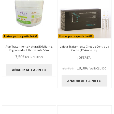
Portes gratis a partir de 69€
Portes gratis a partir de 69€
Alar Tratamiento Natural Exfoliante,
Jaipur Tratamiento Choque Contra La
Regenerador E Hidratante 50ml
Caída (12 Ampollas)
7,50
€
¡OFERTA!
IVA INCLUIDO
El
El
20,79
€
18,38
€
IVA INCLUIDO
AÑADIR AL CARRITO
precio
precio
original
actual
AÑADIR AL CARRITO
era:
es:
20,79€.
18,38€.