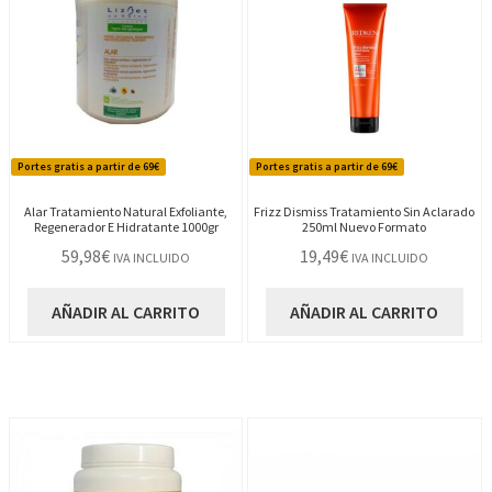
Portes gratis a partir de 69€
Portes gratis a partir de 69€
Alar Tratamiento Natural Exfoliante,
Frizz Dismiss Tratamiento Sin Aclarado
Regenerador E Hidratante 1000gr
250ml Nuevo Formato
59,98
€
19,49
€
IVA INCLUIDO
IVA INCLUIDO
AÑADIR AL CARRITO
AÑADIR AL CARRITO