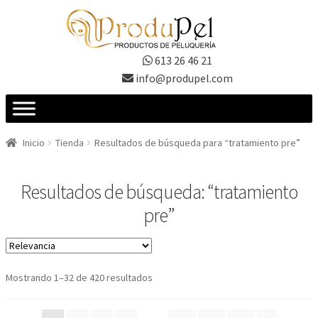
Ir
Ir
a
al
la
contenido
613 26 46 21
navegación
info@produpel.com
Inicio
Tienda
Resultados de búsqueda para “tratamiento pre”
Resultados de búsqueda: “tratamiento
pre”
Ordenado
Mostrando 1–32 de 420 resultados
por
los