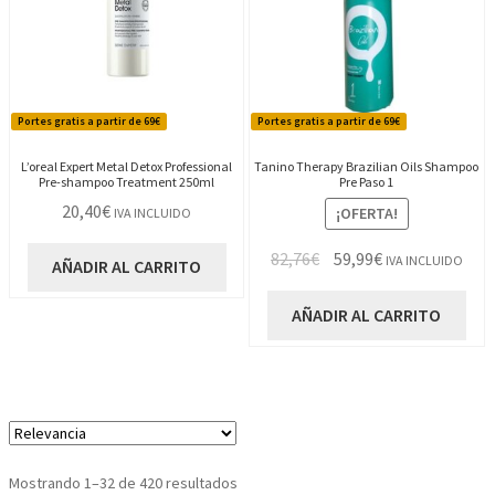
Portes gratis a partir de 69€
Portes gratis a partir de 69€
L’oreal Expert Metal Detox Professional
Tanino Therapy Brazilian Oils Shampoo
Pre-shampoo Treatment 250ml
Pre Paso 1
20,40
€
¡OFERTA!
IVA INCLUIDO
El
El
82,76
€
59,99
€
IVA INCLUIDO
AÑADIR AL CARRITO
precio
precio
original
actual
AÑADIR AL CARRITO
era:
es:
82,76€.
59,99€.
Ordenado
Mostrando 1–32 de 420 resultados