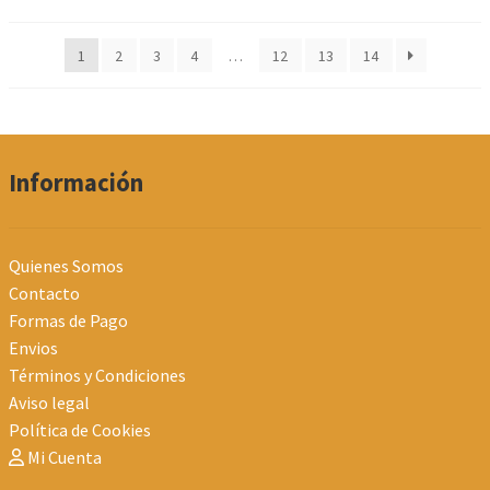
por
los
1
2
3
4
…
12
13
14
últimos
Información
Quienes Somos
Contacto
Formas de Pago
Envios
Términos y Condiciones
Aviso legal
Política de Cookies
Mi Cuenta