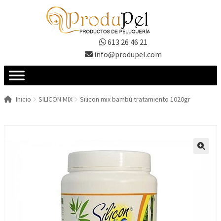
Ir
Ir
a
al
la
contenido
613 26 46 21
navegación
info@produpel.com
Inicio
SILICON MIX
Silicon mix bambú tratamiento 1020gr