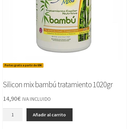
Portes gratis a partir de 69€
Silicon mix bambú tratamiento 1020gr
14,90
€
IVA INCLUIDO
Silicon
Añadir al carrito
mix
bambú