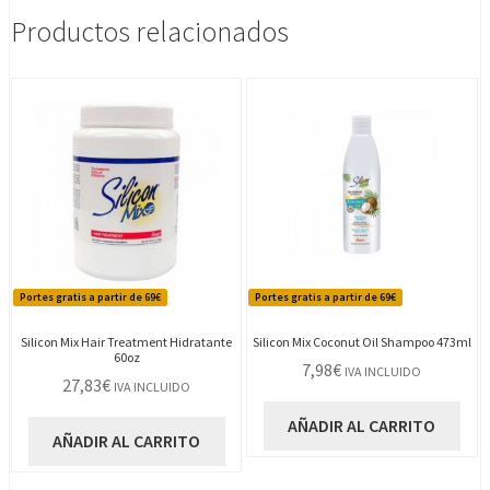
Productos relacionados
Portes gratis a partir de 69€
Portes gratis a partir de 69€
Silicon Mix Hair Treatment Hidratante
Silicon Mix Coconut Oil Shampoo 473ml
60oz
7,98
€
IVA INCLUIDO
27,83
€
IVA INCLUIDO
AÑADIR AL CARRITO
AÑADIR AL CARRITO