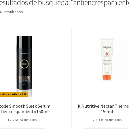
esultados de búsqueda: “antiencrespamient
Ordenado
48 resultados
por
los
últimos
ratis a partir de 69€
code Smooth Sleek Serum
K Nutritive Nectar Therm
ntiencrespamiento150ml
150ml
12,26
€
29,90
€
IVA INCLUIDO
IVA INCLUIDO