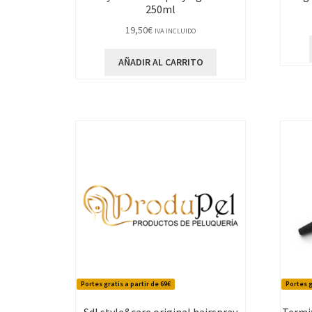
250ml
19,50
€
IVA INCLUIDO
AÑADIR AL CARRITO
Portes gratis a partir de 69€
Portes g