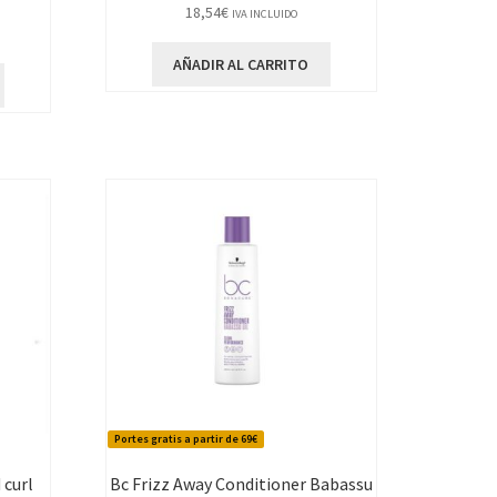
18,54
€
IVA INCLUIDO
AÑADIR AL CARRITO
Portes gratis a partir de 69€
 curl
Bc Frizz Away Conditioner Babassu