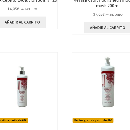
 Cepillo Evolution Soft Nº 23
Kerasilk soft nourished smo
mask 200ml
14,05
€
IVA INCLUIDO
37,65
€
IVA INCLUIDO
AÑADIR AL CARRITO
AÑADIR AL CARRITO
ratis a partir de 69€
Portes gratis a partir de 69€