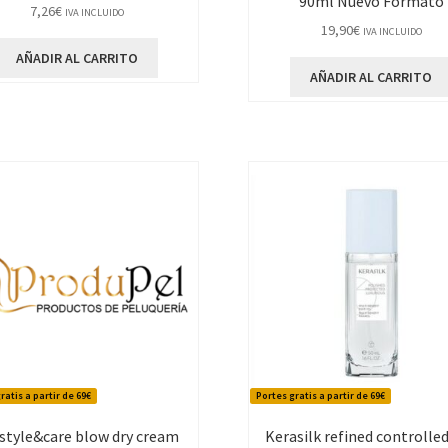
90ml Nuevo Formato
7,26
€
IVA INCLUIDO
19,90
€
IVA INCLUIDO
AÑADIR AL CARRITO
AÑADIR AL CARRITO
ratis a partir de 69€
Portes gratis a partir de 69€
 style&care blow dry cream
Kerasilk refined controlled