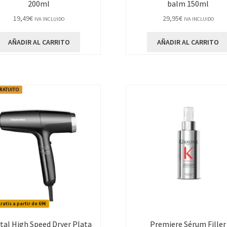
200ml
balm 150ml
19,49
€
29,95
€
IVA INCLUIDO
IVA INCLUIDO
AÑADIR AL CARRITO
AÑADIR AL CARRITO
GRATUITO
ratis a partir de 69€
ital High Speed Dryer Plata
Premiere Sérum Filler