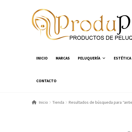
Ir
Ir
a
al
la
contenido
navegación
INICIO
MARCAS
PELUQUERÍA
ESTÉTICA
CONTACTO
Inicio
Tienda
Resultados de búsqueda para “ant