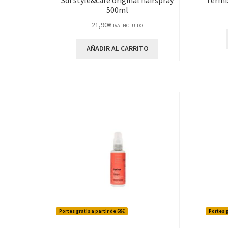
Sdl style&care original hairspray
Termix
500ml
21,90
€
IVA INCLUIDO
AÑADIR AL CARRITO
Portes gratis a partir de 69€
Portes g