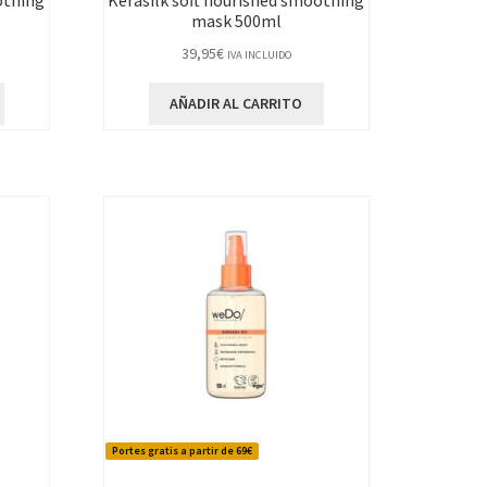
othing
Kerasilk soft nourished smoothing
mask 500ml
39,95
€
IVA INCLUIDO
AÑADIR AL CARRITO
Portes gratis a partir de 69€