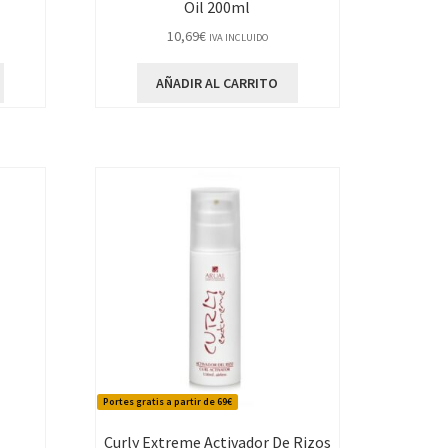
Oil 200ml
10,69
€
IVA INCLUIDO
AÑADIR AL CARRITO
Portes gratis a partir de 69€
Curly Extreme Activador De Rizos