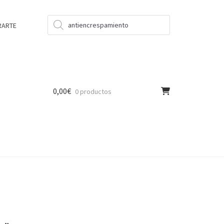
Búsqueda
de
RARTE
productos
0,00
€
0 productos