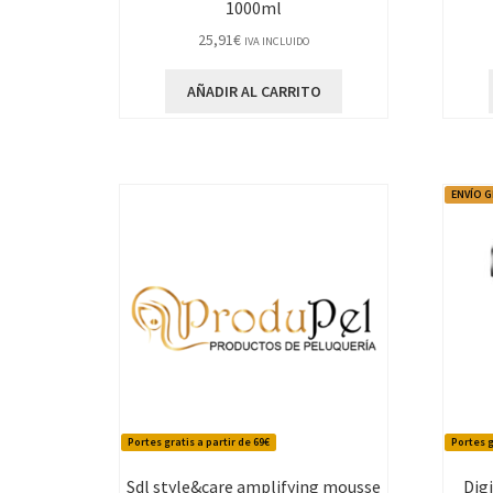
1000ml
25,91
€
IVA INCLUIDO
AÑADIR AL CARRITO
ENVÍO 
Portes gratis a partir de 69€
Portes g
Sdl style&care amplifying mousse
Dig