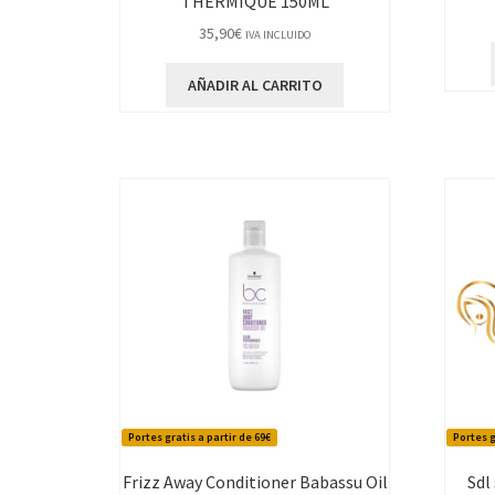
THERMIQUE 150ML
35,90
€
IVA INCLUIDO
AÑADIR AL CARRITO
Portes gratis a partir de 69€
Portes g
Frizz Away Conditioner Babassu Oil
Sdl