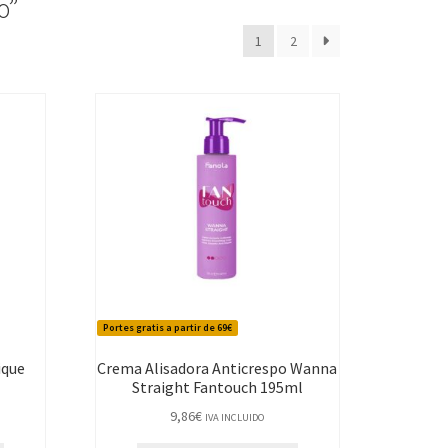
o”
1
2
Portes gratis a partir de 69€
ique
Crema Alisadora Anticrespo Wanna
Straight Fantouch 195ml
9,86
€
IVA INCLUIDO