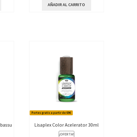
AÑADIR AL CARRITO
Portes gratis a partir de 69€
abassu
Lisaplex Color Acelerator 30ml
¡OFERTA!