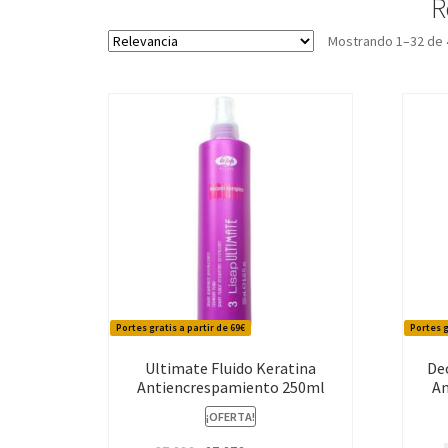
R
Mostrando 1–32 de 
Portes gratis a partir de 69€
Portes g
Ultimate Fluido Keratina
De
Antiencrespamiento 250ml
A
¡OFERTA!