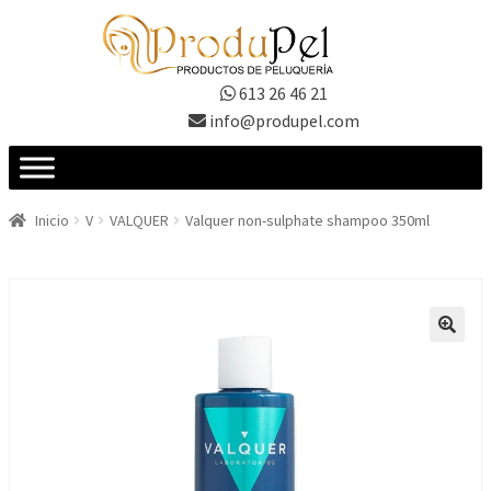
Ir
Ir
a
al
la
contenido
613 26 46 21
navegación
info@produpel.com
Inicio
V
VALQUER
Valquer non-sulphate shampoo 350ml