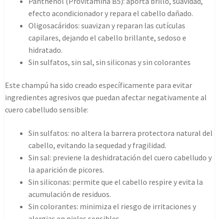
Panthenol (Provitamina B5): aporta brillo, suavidad,
efecto acondicionador y repara el cabello dañado.
Oligosacáridos: suavizan y reparan las cutículas
capilares, dejando el cabello brillante, sedoso e
hidratado.
Sin sulfatos, sin sal, sin siliconas y sin colorantes
Este champú ha sido creado específicamente para evitar
ingredientes agresivos que puedan afectar negativamente al
cuero cabelludo sensible:
Sin sulfatos: no altera la barrera protectora natural del
cabello, evitando la sequedad y fragilidad.
Sin sal: previene la deshidratación del cuero cabelludo y
la aparición de picores.
Sin siliconas: permite que el cabello respire y evita la
acumulación de residuos.
Sin colorantes: minimiza el riesgo de irritaciones y
alergias en pieles sensibles.