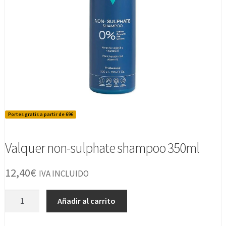
Portes gratis a partir de 69€
Valquer non-sulphate shampoo 350ml
12,40
€
IVA INCLUIDO
Valquer
Añadir al carrito
non-
sulphate