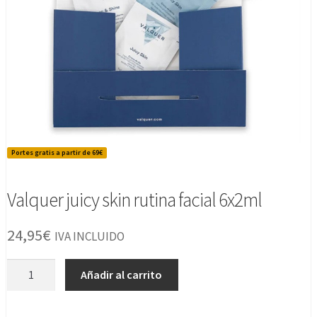
Portes gratis a partir de 69€
Valquer juicy skin rutina facial 6x2ml
24,95
€
IVA INCLUIDO
Valquer
Añadir al carrito
juicy
skin