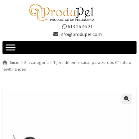
Ir
Ir
a
al
la
contenido
613 26 46 21
navegación
info@produpel.com
Inicio
Sin categoría
Tijera de entresacar para zurdos 6″ futura
lewft handed