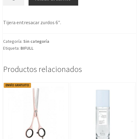
de
entresacar
para
Tijera entresacar zurdos 6″.
zurdos
6"
futura
Categoría:
Sin categoría
Etiqueta:
BIFULL
lewft
handed
cantidad
Productos relacionados
ENVÍO GRATUITO