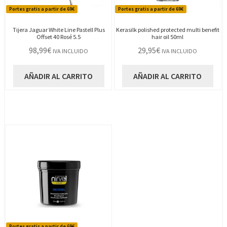
Portes gratis a partir de 69€
Portes gratis a partir de 69€
Tijera Jaguar White Line Pastell Plus
Kerasilk polished protected multi benefit
Offset 40 Rosé 5.5
hair oil 50ml
98,99
€
29,95
€
IVA INCLUIDO
IVA INCLUIDO
AÑADIR AL CARRITO
AÑADIR AL CARRITO
Portes gratis a partir de 69€