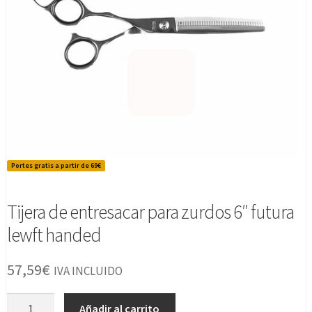
Portes gratis a partir de 69€
Tijera de entresacar para zurdos 6″ futura
lewft handed
57,59
€
IVA INCLUIDO
Tijera
Añadir al carrito