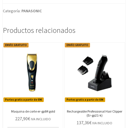
Categoría:
PANASONIC
Productos relacionados
ENVÍO GRATUITO
ENVÍO GRATUITO
Portes gratis a partir de 69€
Portes gratis a partir de 69€
Maquina de corte er-gp84 gold
Rechargeable Professional Hair Clipper
(Er-gp21-k)
227,90
€
IVA INCLUIDO
137,36
€
IVA INCLUIDO