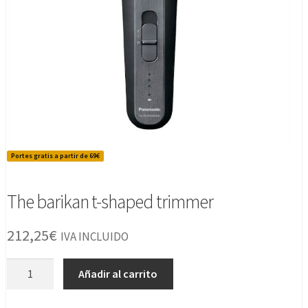
Portes gratis a partir de 69€
The barikan t-shaped trimmer
212,25
€
IVA INCLUIDO
The
Añadir al carrito
barikan
t-