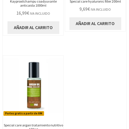
Kayproxilchampu coadyuvante
Special care hyaluronic filler 200ml
anticaida 1000ml
9,69
€
IVA INCLUIDO
16,99
€
IVA INCLUIDO
AÑADIR AL CARRITO
AÑADIR AL CARRITO
Portes gratis a partir de 69€
Special care argan tratamiento nutritivo