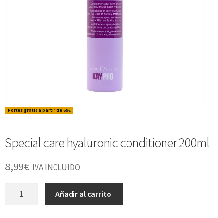
Portes gratis a partir de 69€
Special care hyaluronic conditioner 200ml
8,99
€
IVA INCLUIDO
Special
Añadir al carrito
care
hyaluronic