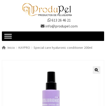
Ir
Ir
a
al
la
contenido
613 26 46 21
navegación
info@produpel.com
Inicio
KAYPRO
Special care hyaluronic conditioner 200ml