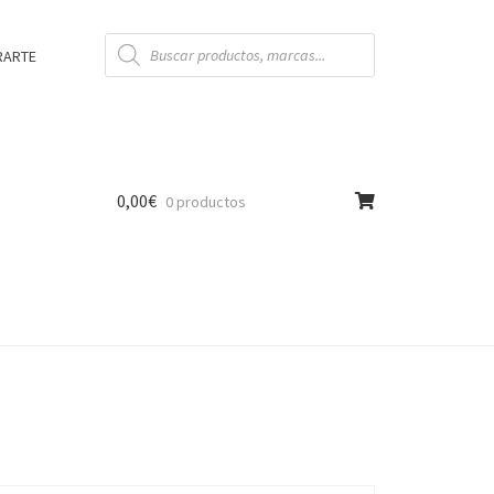
Búsqueda
de
RARTE
productos
0,00
€
0 productos