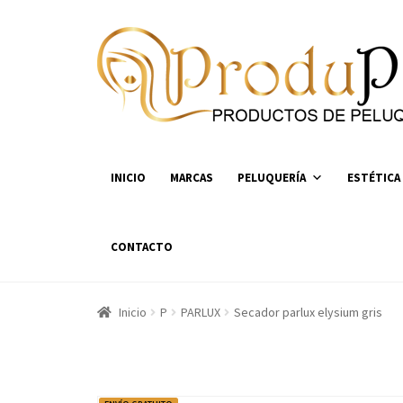
Ir
Ir
a
al
la
contenido
navegación
INICIO
MARCAS
PELUQUERÍA
ESTÉTICA
CONTACTO
Inicio
P
PARLUX
Secador parlux elysium gris