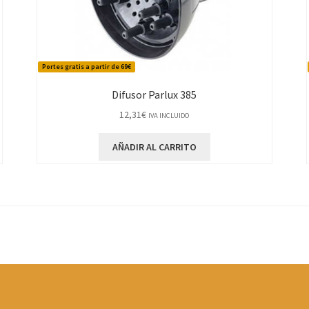
Portes gratis a partir de 69€
Difusor Parlux 385
12,31
€
IVA INCLUIDO
AÑADIR AL CARRITO