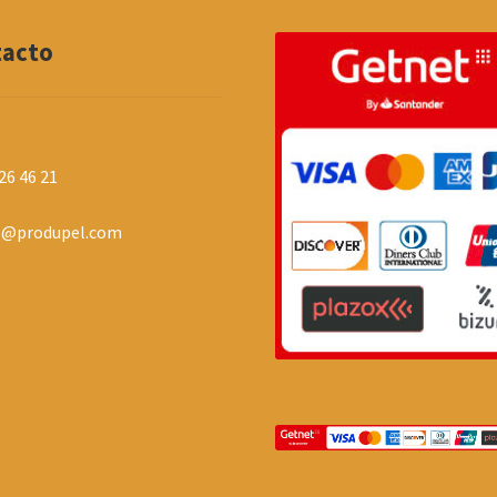
tacto
26 46 21
o@produpel.com