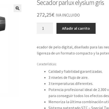
Secador parlux elysium gris
272,25
€
IVA INCLUIDO
Secador
Añadir al carrito
parlux
elysium
gris
ecador de pelo digital, diseñado para las ne
cantidad
ligereza de un formato compacto y la poten
Características:
Calidad y fiabilidad garantizadas.
3 niveles de flujo de aire.
3 temperaturas diferentes.
Potencia profesional ideal de 2.30
para conseguir todos los efectos des
Memoriza la última combinación util
Sistema patentado STC – Special Twis