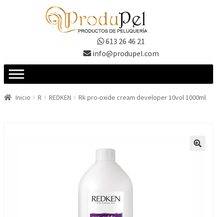
Ir
Ir
a
al
la
contenido
613 26 46 21
navegación
info@produpel.com
Inicio
R
REDKEN
Rk pro-oxide cream developer 10vol 1000ml