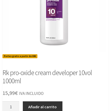
Portes gratis a partir de 69€
Rk pro-oxide cream developer 10vol
1000ml
15,99
€
IVA INCLUIDO
Rk
Añadir al carrito
pro-