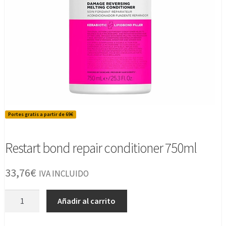
Portes gratis a partir de 69€
Restart bond repair conditioner 750ml
33,76
€
IVA INCLUIDO
Restart
Añadir al carrito
bond
repair