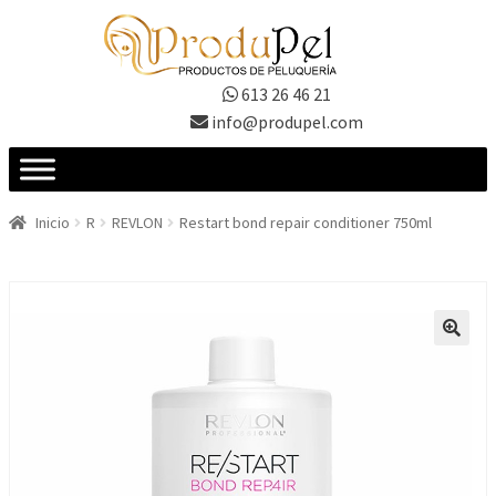
Ir
Ir
a
al
la
contenido
613 26 46 21
navegación
info@produpel.com
Inicio
R
REVLON
Restart bond repair conditioner 750ml