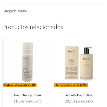
Categoría:
ARUAL
Productos relacionados
Portes gratis a partir de 69€
Portes gratis a partir de 69€
Arual ultrafix gel 150ml
Crema De Manos 500ml
11,63
€
28,88
€
IVA INCLUIDO
IVA INCLUIDO