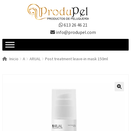
Ir
Ir
a
al
la
contenido
613 26 46 21
navegación
info@produpel.com
Inicio
A
ARUAL
Post treatment leave-in mask 150ml