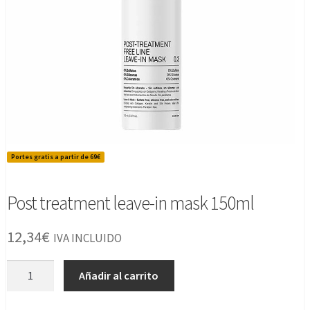
Portes gratis a partir de 69€
Post treatment leave-in mask 150ml
12,34
€
IVA INCLUIDO
Post
Añadir al carrito
treatment
leave-