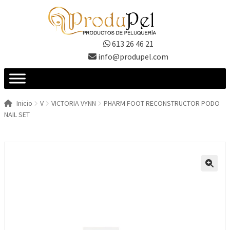
Ir
Ir
a
al
la
contenido
613 26 46 21
navegación
info@produpel.com
Inicio
V
VICTORIA VYNN
PHARM FOOT RECONSTRUCTOR PODO
NAIL SET