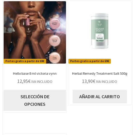
Portes gratis a partir de 69€
Portes gratis a partir de 69€
Hello base 8 ml victoria vynn
Herbal Remedy Treatment Salt 500g
12,95
€
13,90
€
IVA INCLUIDO
IVA INCLUIDO
Este
SELECCIÓN DE
AÑADIR AL CARRITO
producto
OPCIONES
tiene
múltiples
variantes.
Las