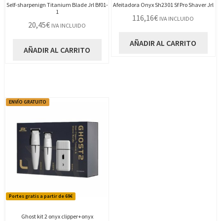
Self-sharpenign Titanium Blade Jrl Bf01-
Afeitadora Onyx Sh2301 Sf Pro Shaver Jrl
1
116,16
€
IVA INCLUIDO
20,45
€
IVA INCLUIDO
AÑADIR AL CARRITO
AÑADIR AL CARRITO
ENVÍO GRATUITO
Portes gratis a partir de 69€
Ghost kit 2 onyx clipper+onyx