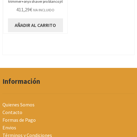
trimmer+onyx shaver pro blanco jrl
411,29
€
IVA INCLUIDO
AÑADIR AL CARRITO
Información
Quienes Somos
Contacto
Formas de Pago
Envios
Términos y Condiciones