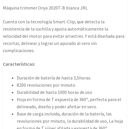
b
Máquina trimmer Onyx 2020T-B blanca JRL
máquina
blanca
Cuenta con la tecnología Smart-Clip, que detecta la
trimmer
resistencia de la cuchilla y ajusta automáticamente la
jrl
velocidad del motor para evitar arrastres. Y está diseñada para
cantidad
recortar, delinear y lograr un apurado al cero sin
complicaciones.
Características:
Duración de batería de hasta 3,5horas.
8200 revoluciones por minuto.
Durabilidad de hasta 1000 horas de uso
Hoja en forma de T expuesta de 360º, perfecta para el
delineado, diseño y poder afeitar en seco.
Base de carga incluida, duración de la batería, las
revoluciones por minuto, la durabilidad de uso, La hoja
en forma de T súper afilada y expuesta de 360º.