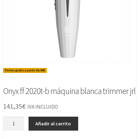
Portes gratis a partir de 69€
Onyx ff 2020t-b máquina blanca trimmer jrl
141,35
€
IVA INCLUIDO
Onyx
Añadir al carrito
ff
2020t-