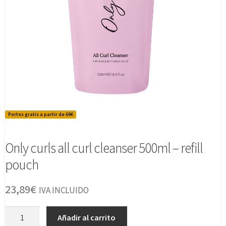
Portes gratis a partir de 69€
Only curls all curl cleanser 500ml – refill
pouch
23,89
€
IVA INCLUIDO
Only
Añadir al carrito
curls