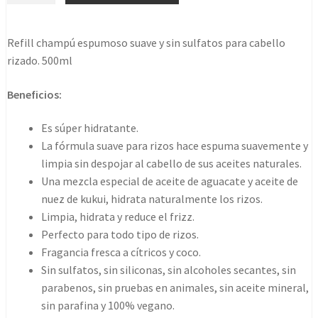
all
curl
Refill champú espumoso suave y sin sulfatos para cabello
cleanser
rizado. 500ml
500ml
-
Beneficios:
refill
pouch
Es súper hidratante.
cantidad
La fórmula suave para rizos hace espuma suavemente y
limpia sin despojar al cabello de sus aceites naturales.
Una mezcla especial de aceite de aguacate y aceite de
nuez de kukui, hidrata naturalmente los rizos.
Limpia, hidrata y reduce el frizz.
Perfecto para todo tipo de rizos.
Fragancia fresca a cítricos y coco.
Sin sulfatos, sin siliconas, sin alcoholes secantes, sin
parabenos, sin pruebas en animales, sin aceite mineral,
sin parafina y 100% vegano.