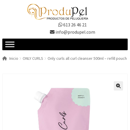
Ir
Ir
a
al
la
contenido
613 26 46 21
navegación
info@produpel.com
Inicio
ONLY CURLS
Only curls all curl cleanser 500ml – refill pouch