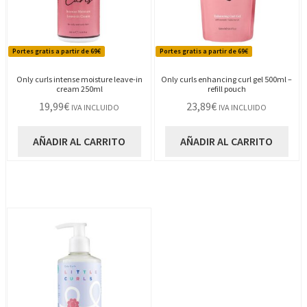
Portes gratis a partir de 69€
Portes gratis a partir de 69€
Only curls intense moisture leave-in
Only curls enhancing curl gel 500ml –
cream 250ml
refill pouch
19,99
€
23,89
€
IVA INCLUIDO
IVA INCLUIDO
AÑADIR AL CARRITO
AÑADIR AL CARRITO