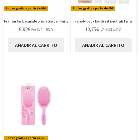
Portes gratis a partir de 69€
Portes gratis a partir de 69€
Framar Iris Detangle Brush Garden Party
Family pack brush set neutrals terra
8,98
€
10,75
€
IVA INCLUIDO
IVA INCLUIDO
AÑADIR AL CARRITO
AÑADIR AL CARRITO
Portes gratis a partir de 69€