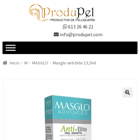
Ir
Ir
a
al
la
contenido
613 26 46 21
navegación
info@produpel.com
Inicio
M
MASGLO
Masglo anti-bite 13,5ml