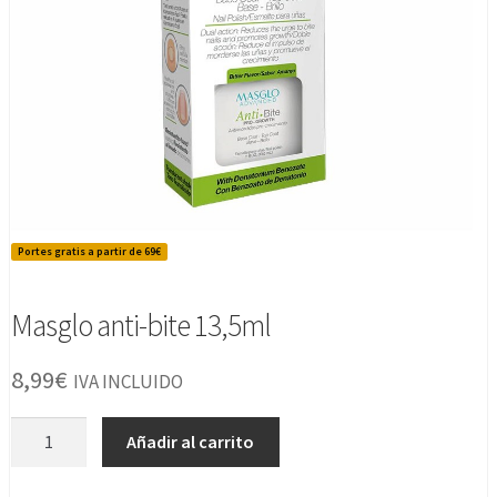
Portes gratis a partir de 69€
Masglo anti-bite 13,5ml
8,99
€
IVA INCLUIDO
Masglo
Añadir al carrito
anti-
bite