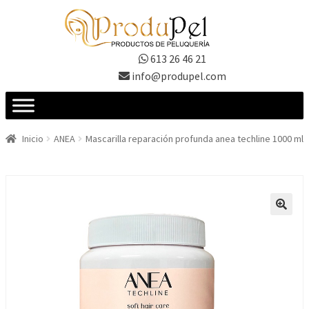
Ir
Ir
a
al
la
contenido
613 26 46 21
navegación
info@produpel.com
Inicio
ANEA
Mascarilla reparación profunda anea techline 1000 ml