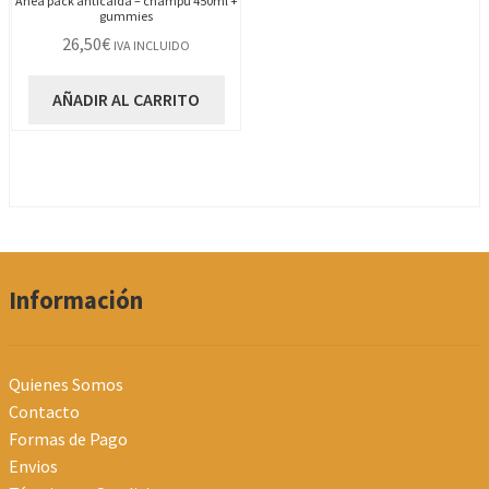
Anea pack anticaida – champu 450ml +
gummies
26,50
€
IVA INCLUIDO
AÑADIR AL CARRITO
Información
Quienes Somos
Contacto
Formas de Pago
Envios