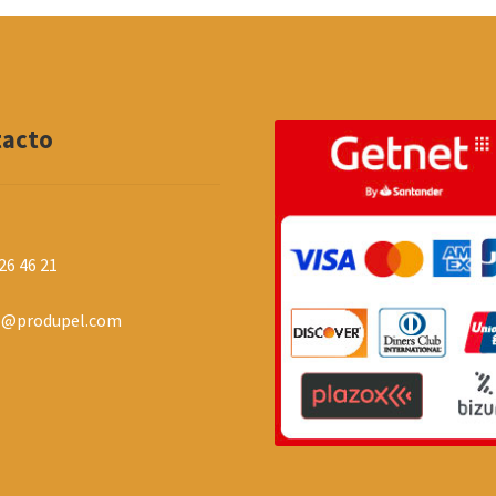
tacto
26 46 21
o@produpel.com