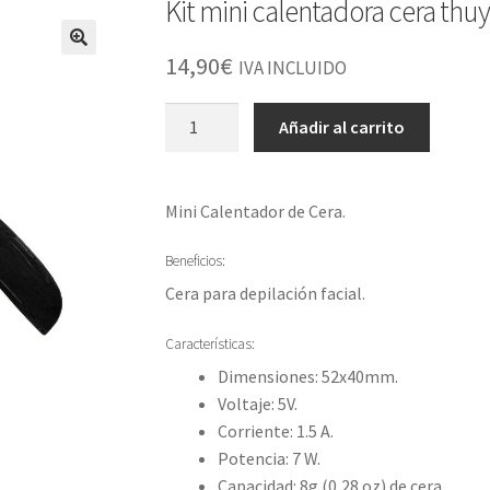
Kit mini calentadora cera thu
14,90
€
IVA INCLUIDO
Kit
Añadir al carrito
mini
calentadora
cera
Mini Calentador de Cera.
thuya
cantidad
Beneficios:
Cera para depilación facial.
Características:
Dimensiones: 52x40mm.
Voltaje: 5V.
Corriente: 1.5 A.
Potencia: 7 W.
Capacidad: 8g (0,28 oz) de cera.