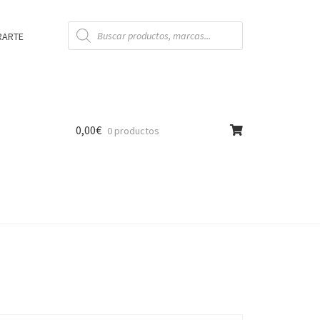
Búsqueda
de
RARTE
productos
0,00
€
0 productos