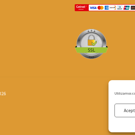
026
Utilizamos co
Acept