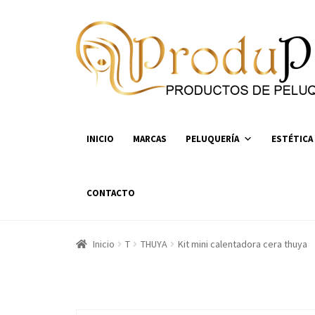
Ir
Ir
a
al
la
contenido
navegación
INICIO
MARCAS
PELUQUERÍA
ESTÉTICA
CONTACTO
Inicio
T
THUYA
Kit mini calentadora cera thuya