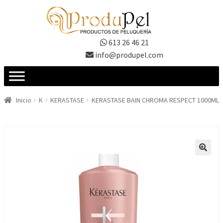
Ir
Ir
a
al
la
contenido
613 26 46 21
navegación
info@produpel.com
Inicio
K
KERASTASE
KERASTASE BAIN CHROMA RESPECT 1000ML