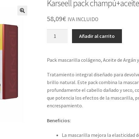
Karseell pack champú+aceite
58,09
€
IVA INCLUIDO
Karseell
Añadir al carrito
pack
champú+aceite
de
Pack mascarilla colágeno, Aceite de Argán 
argán+mascarilla
colágeno
Tratamiento integral diseñado para devolverl
cantidad
brillo natural. Este pack combina la mascari
profundamente el cabello dañado y seco, co
que potencia los efectos de la mascarilla, 
encrespamiento.
Beneficios:
La mascarilla mejora la elasticidad d