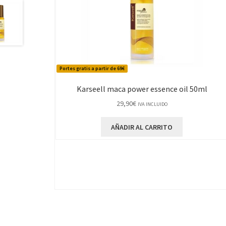
Portes gratis a partir de 69€
Karseell maca power essence oil 50ml
29,90
€
IVA INCLUIDO
AÑADIR AL CARRITO