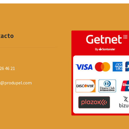
tacto
26 46 21
o@produpel.com