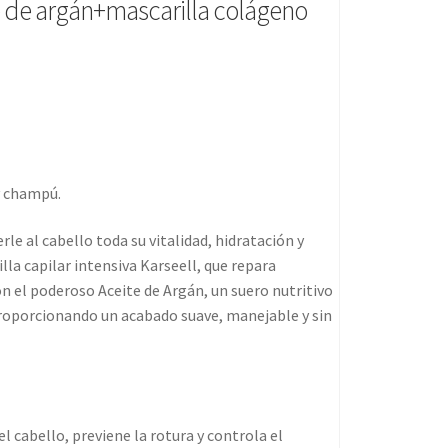
 de argán+mascarilla colágeno
y champú.
e al cabello toda su vitalidad, hidratación y
lla capilar intensiva Karseell, que repara
n el poderoso Aceite de Argán, un suero nutritivo
proporcionando un acabado suave, manejable y sin
el cabello, previene la rotura y controla el