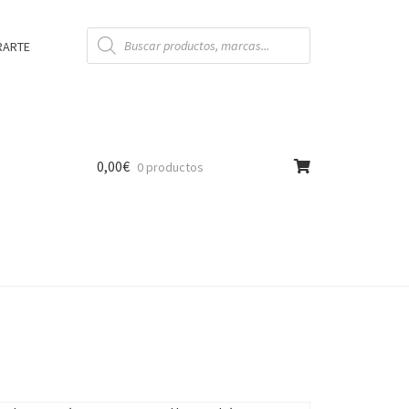
Búsqueda
de
RARTE
productos
0,00
€
0 productos