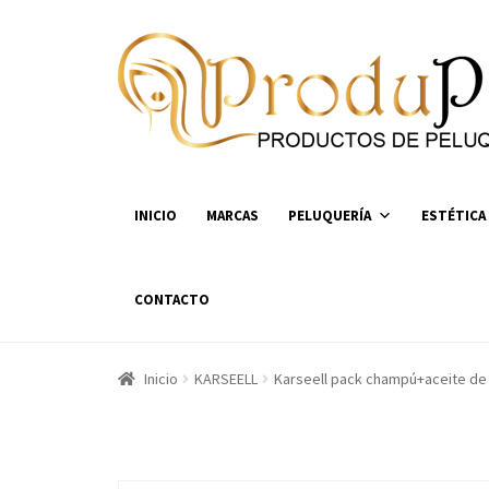
Ir
Ir
a
al
la
contenido
navegación
INICIO
MARCAS
PELUQUERÍA
ESTÉTICA
CONTACTO
Inicio
KARSEELL
Karseell pack champú+aceite de