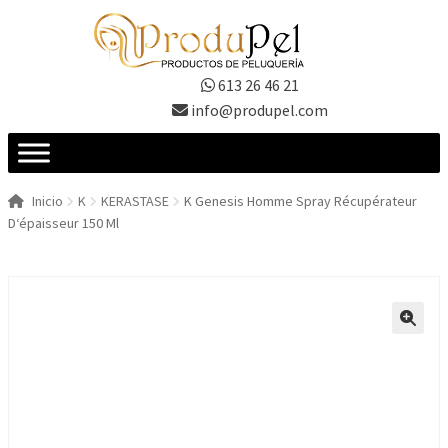
Ir
Ir
a
al
la
contenido
613 26 46 21
navegación
info@produpel.com
Inicio
K
KERASTASE
K Genesis Homme Spray Récupérateur
D‘épaisseur 150 Ml