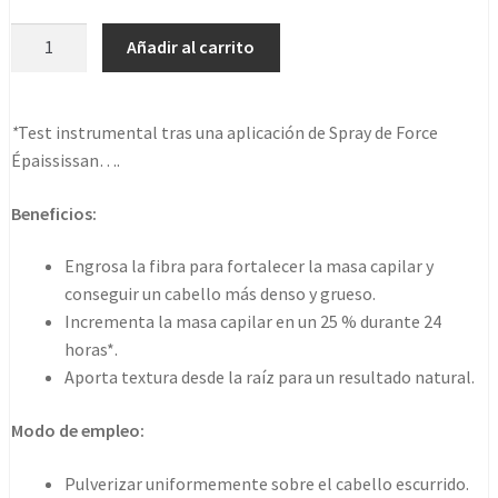
K
Añadir al carrito
Genesis
Homme
Spray
*
Test instrumental tras una aplicación de Spray de Force
Récupérateur
Épaississan….
D‘épaisseur
150
Beneficios:
Ml
cantidad
Engrosa la fibra para fortalecer la masa capilar y
conseguir un cabello más denso y grueso.
Incrementa la masa capilar en un 25 % durante 24
horas*.
Aporta textura desde la raíz para un resultado natural.
Modo de empleo:
Pulverizar uniformemente sobre el cabello escurrido.