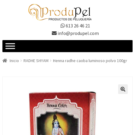
Ir
Ir
a
al
la
contenido
613 26 46 21
navegación
info@produpel.com
Inicio
RADHE SHYAM
Henna radhe caoba luminoso polvo 100gr