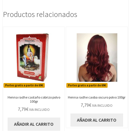
Productos relacionados
Portes gratis a partir de 69€
Portes gratis a partir de 69€
Henna radhe castaño cobrizo polvo
Henna radhe caoba oscuro polvo 100gr
100gr
7,79
€
IVA INCLUIDO
7,79
€
IVA INCLUIDO
AÑADIR AL CARRITO
AÑADIR AL CARRITO