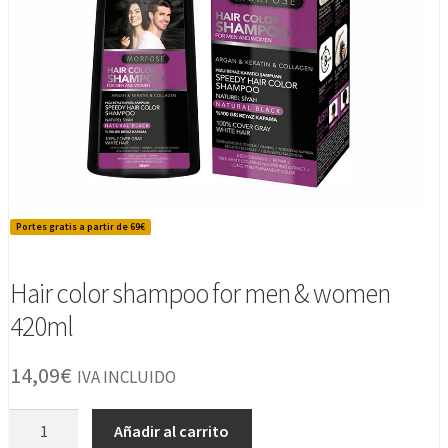
Portes gratis a partir de 69€
Hair color shampoo for men & women
420ml
14,09
€
IVA INCLUIDO
Hair
Añadir al carrito
color