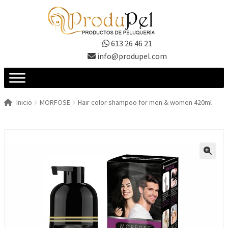
Ir
Ir
a
al
la
contenido
613 26 46 21
navegación
info@produpel.com
Inicio
MORFOSE
Hair color shampoo for men & women 420ml