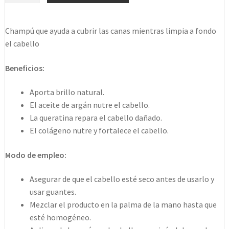
shampoo
for
Champú que ayuda a cubrir las canas mientras limpia a fondo
men
el cabello
&
women
Beneficios:
420ml
cantidad
Aporta brillo natural.
El aceite de argán nutre el cabello.
La queratina repara el cabello dañado.
El colágeno nutre y fortalece el cabello.
Modo de empleo:
Asegurar de que el cabello esté seco antes de usarlo y
usar guantes.
Mezclar el producto en la palma de la mano hasta que
esté homogéneo.