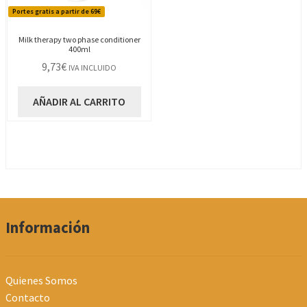
Portes gratis a partir de 69€
Milk therapy two phase conditioner
400ml
9,73
€
IVA INCLUIDO
AÑADIR AL CARRITO
Información
Quienes Somos
Contacto